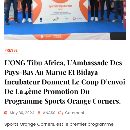
PRESSE
L’ONG Tibu Africa, L’Ambassade Des
Pays-Bas Au Maroc Et Bidaya
Incubateur Donnent Le Coup D’envoi
De La 4ème Promotion Du
Programme Sports Orange Corners.
On
May 30, 2024
ANASS
Comment
L’ONG
Sports Orange Corners, est le premier programme
Tibu
Africa,