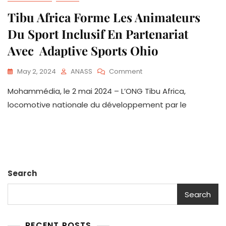
Tibu Africa Forme Les Animateurs
Du Sport Inclusif En Partenariat
Avec Adaptive Sports Ohio
On
May 2, 2024
ANASS
Comment
Tibu
Mohammédia, le 2 mai 2024 – L’ONG Tibu Africa,
Africa
Forme
locomotive nationale du développement par le
Les
Animateurs
Du
Sport
Inclusif
En
Partenariat
Search
Avec
Adaptive
Search
Sports
Ohio
RECENT POSTS