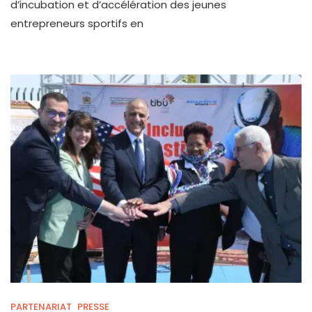
d’incubation et d’accélération des jeunes
L’Ambassade
entrepreneurs sportifs en
Des
Pays-
Bas
Au
Maroc
Et
Bidaya
Incubateur
Donnent
Le
Coup
D’envoi
De
La
4ème
Promotion
Du
Programme
Sports
Orange
Corners.
PARTENARIAT
PRESSE