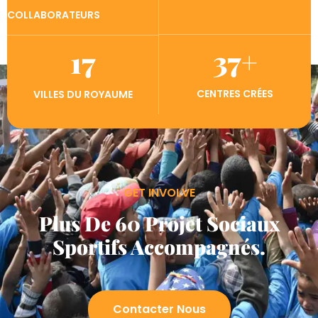
COLLABORATEURS
37
+
17
CENTRES CRÉES
VILLES DU ROYAUME
GET INVOLVE
Plus De 60 Projet Sociaux
Sportifs Accompagnés.
Contacter Nous