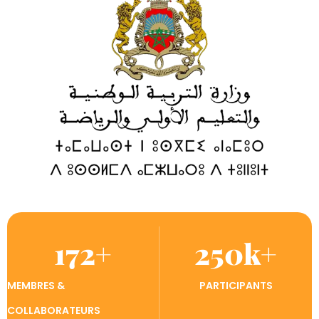
172
+
250
k+
MEMBRES &
PARTICIPANTS
COLLABORATEURS