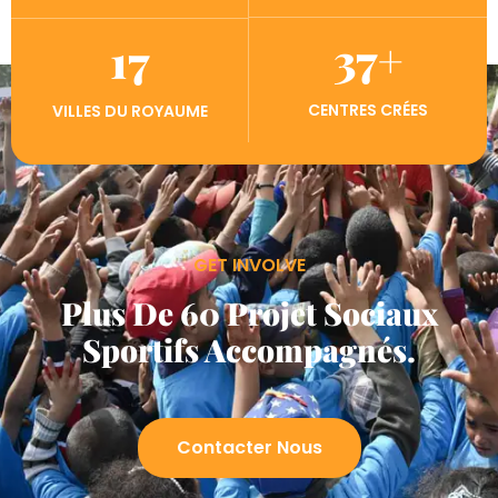
37
+
17
CENTRES CRÉES
VILLES DU ROYAUME
GET INVOLVE
Plus De 60 Projet Sociaux
Sportifs Accompagnés.
Contacter Nous