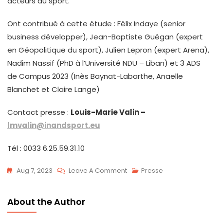
acteurs du sport.
Ont contribué à cette étude : Félix Indaye (senior
business développer), Jean-Baptiste Guégan (expert
en Géopolitique du sport), Julien Lepron (expert Arena),
Nadim Nassif (PhD à l’Université NDU – Liban) et 3 ADS
de Campus 2023 (Inès Baynat-Labarthe, Anaelle
Blanchet et Claire Lange)
Contact presse :
Louis-Marie Valin –
lmvalin@inandsport.eu
Tél : 0033 6.25.59.31.10
On
Aug 7, 2023
Leave A Comment
Presse
Construire
Des
About the Author
Arenas,