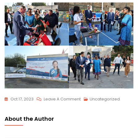
On
Oct 17, 2023
Leave A Comment
Uncategorized
Forum
National
About the Author
De
L’Empowerment