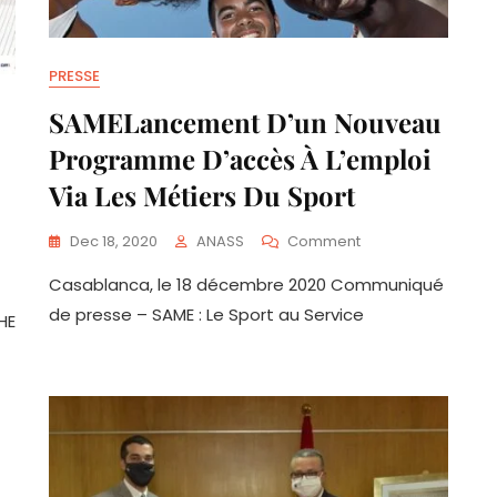
PRESSE
SAMELancement D’un Nouveau
Programme D’accès À L’emploi
Via Les Métiers Du Sport
On
Dec 18, 2020
ANASS
Comment
SAMELancement
Casablanca, le 18 décembre 2020 Communiqué
D’un
e
Nouveau
de presse – SAME : Le Sport au Service
HE
Programme
D’accès
À
VE
L’emploi
Via
Les
Métiers
Du