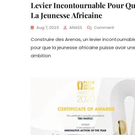
Levier Incontournable Pour Q
La Jeunesse Africaine
On
Aug 7, 2023
ANASS
Comment
Construire
Construire des Arenas, un levier incontournabl
Des
Arenas,
pour que la jeunesse africaine puisse avoir un
Un
ambition
Levier
Incontour
Pour
Que
La
Jeunesse
Africaine