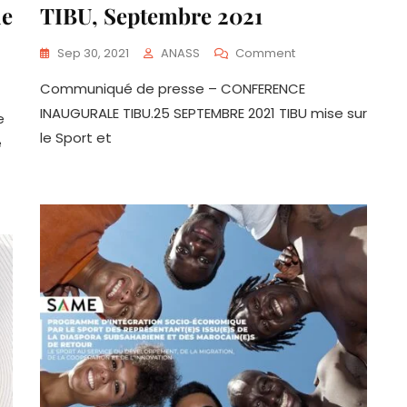
ue
TIBU, Septembre 2021
On
Sep 30, 2021
ANASS
Comment
Conférence
Communiqué de presse – CONFERENCE
Inaugurale
De
INAUGURALE TIBU.25 SEPTEMBRE 2021 TIBU mise sur
e
TIBU,
le Sport et
e
Septembre
2021
nable