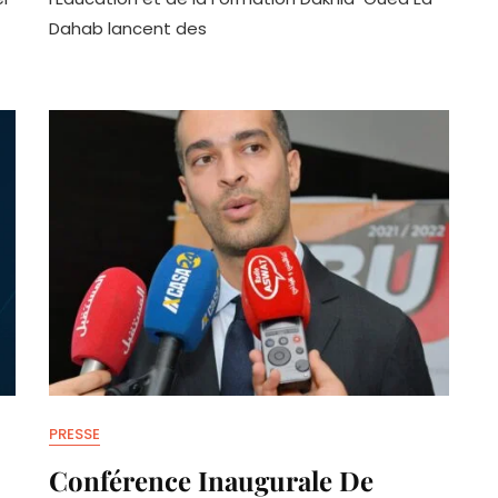
rment
Par
Dahab lancent des
Le
Sport
tes
Pour
La
Jeunesse
De
Dakhla-
Oued
Ed-
Dahab.
PRESSE
Conférence Inaugurale De