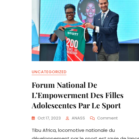
UNCATEGORIZED
Forum National De
L’Empowerment Des Filles
Adolescentes Par Le Sport
On
Oct 17, 2023
ANASS
Comment
Forum
Tibu Africa, locomotive nationale du
National
De
développement par le sport est ravie de lanc