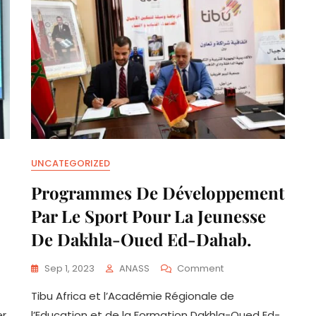
UNCATEGORIZED
Programmes De Développement
Par Le Sport Pour La Jeunesse
De Dakhla-Oued Ed-Dahab.
On
Sep 1, 2023
ANASS
Comment
Programmes
Tibu Africa et l’Académie Régionale de
De
Développement
er
l’Education et de la Formation Dakhla-Oued Ed-