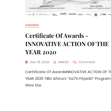
AWARDS
Certificate Of Awards -
INNOVATIVE ACTION OF THE
YEAR 2020
On
Dec 15, 2020
ANASS
Comment
Certificat
Certificate Of AwardsINNOVATIVE ACTION OF T
Of
Awards
YEAR 2020 TIBU Africa’s “Sa7ti Friyadti” Program
-
Wins the
INNOVATI
ACTION
OF
THE
YEAR