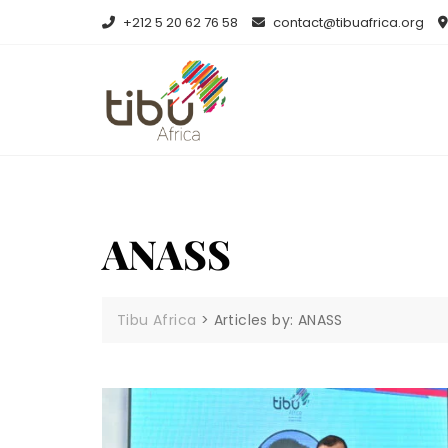
Skip
+212 5 20 62 76 58
contact@tibuafrica.org
to
content
ANASS
Tibu Africa
>
Articles by: ANASS