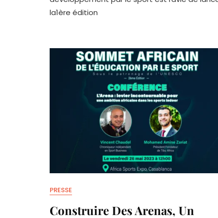
L’Empowe
la1ère édition
Des
Filles
Adolescen
Par
Le
Sport
PRESSE
Construire Des Arenas, Un